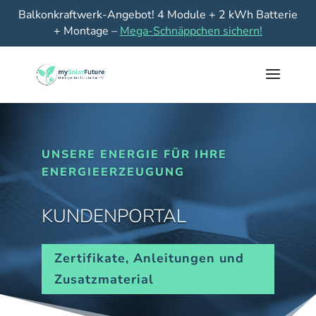
Balkonkraftwerk-Angebot! 4 Module + 2 kWh Batterie
+ Montage –
Mega-Schnäppchen sichern!
UNSERE ENERGIE FÜR IHRE
ENERGIEERZEUGUNG
KUNDENPORTAL
Zertifikate, Anleitungen und
Zusatzmaterial