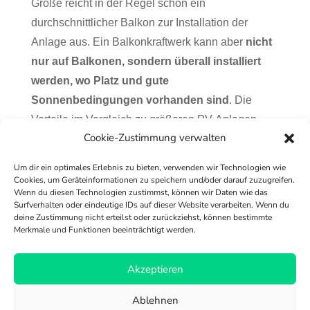
Größe reicht in der Regel schon ein
durchschnittlicher Balkon zur Installation der
Anlage aus. Ein Balkonkraftwerk kann aber
nicht
nur auf Balkonen, sondern überall installiert
werden, wo Platz und gute
Sonnenbedingungen vorhanden sind
. Die
Vorteile im Vergleich zu größeren PV-Anlagen
Cookie-Zustimmung verwalten
sind die niedrigen Anschaffungskosten und eine
einfache Anmeldung.
Um dir ein optimales Erlebnis zu bieten, verwenden wir Technologien wie
Cookies, um Geräteinformationen zu speichern und/oder darauf zuzugreifen.
Wenn du diesen Technologien zustimmst, können wir Daten wie das
FAQ Balkonkraftwerk
Surfverhalten oder eindeutige IDs auf dieser Website verarbeiten. Wenn du
deine Zustimmung nicht erteilst oder zurückziehst, können bestimmte
Merkmale und Funktionen beeinträchtigt werden.
Versand & Zahlung
Akzeptieren
Richtlinie für Rückerstattungen und Rückgaben
Ablehnen
AGB
FAQ
Impressum