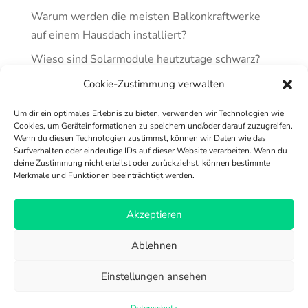
Warum werden die meisten Balkonkraftwerke
auf einem Hausdach installiert?
Wieso sind Solarmodule heutzutage schwarz?
Größtes Balkonkraftwerk-Projekt
Cookie-Zustimmung verwalten
Norddeutschlands
Um dir ein optimales Erlebnis zu bieten, verwenden wir Technologien wie
Anmeldung für Balkonkraftwerke jetzt noch
Cookies, um Geräteinformationen zu speichern und/oder darauf zuzugreifen.
Wenn du diesen Technologien zustimmst, können wir Daten wie das
einfacher
Surfverhalten oder eindeutige IDs auf dieser Website verarbeiten. Wenn du
deine Zustimmung nicht erteilst oder zurückziehst, können bestimmte
Merkmale und Funktionen beeinträchtigt werden.
Versand & Zahlung
Akzeptieren
Richtlinie für Rückerstattungen und Rückgaben
Ablehnen
AGB
FAQ
Impressum
Cookie-Richtlinie (EU)
Datenschutz
Einstellungen ansehen