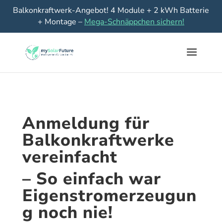
Balkonkraftwerk-Angebot! 4 Module + 2 kWh Batterie
+ Montage –
Mega-Schnäppchen sichern!
Anmeldung für
Balkonkraftwerke
vereinfacht
– So einfach war
Eigenstromerzeugun
g noch nie!