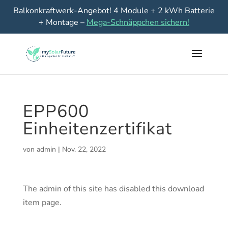
Balkonkraftwerk-Angebot! 4 Module + 2 kWh Batterie
+ Montage –
Mega-Schnäppchen sichern!
EPP600
Einheitenzertifikat
von
admin
|
Nov. 22, 2022
The admin of this site has disabled this download
item page.