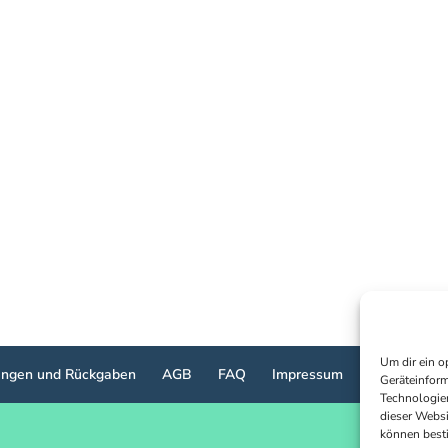
Um dir ein o
ttungen und Rückgaben
AGB
FAQ
Impressum
Cookie-Richt
Geräteinform
Technologien
dieser Websi
können best