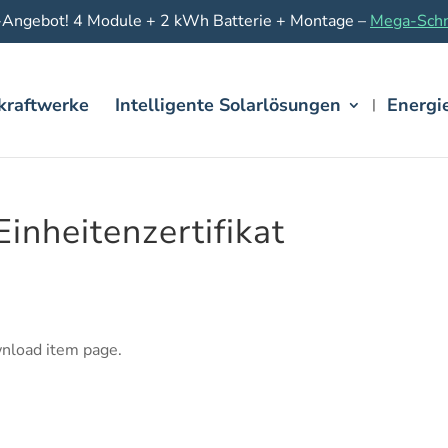
-Angebot! 4 Module + 2 kWh Batterie + Montage –
Mega-Schn
kraftwerke
Intelligente Solarlösungen
Energi
nheitenzertifikat
wnload item page.